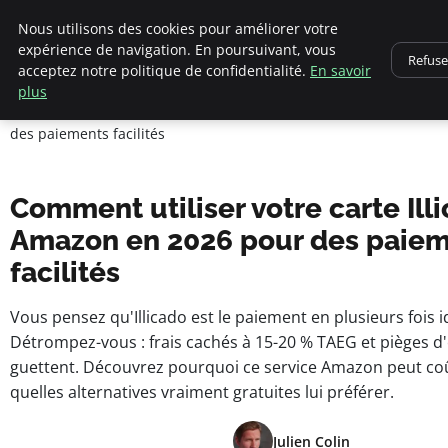
Nous utilisons des cookies pour améliorer votre
expérience de navigation. En poursuivant, vous
Refuse
pearachutekids
acceptez notre politique de confidentialité.
En savoir
Accueil
plus
Business Insights for French Entrepreneurs
Comment utiliser votre carte Illicado sur Amazon en 2026 pour
des paiements facilités
Comment utiliser votre carte Ill
Amazon en 2026 pour des paie
facilités
Vous pensez qu'Illicado est le paiement en plusieurs fois i
Détrompez-vous : frais cachés à 15-20 % TAEG et pièges 
guettent. Découvrez pourquoi ce service Amazon peut coû
quelles alternatives vraiment gratuites lui préférer.
Julien Colin