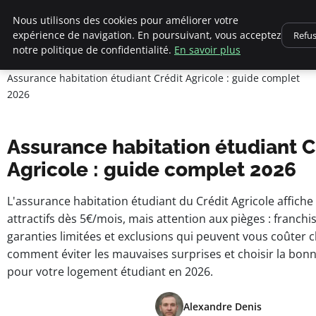
Nous utilisons des cookies pour améliorer votre
expérience de navigation. En poursuivant, vous acceptez
Refu
pearachutekids
notre politique de confidentialité.
En savoir plus
Accueil
Business Insights for French Entrepreneurs
Assurance habitation étudiant Crédit Agricole : guide complet
2026
Assurance habitation étudiant C
Agricole : guide complet 2026
L'assurance habitation étudiant du Crédit Agricole affiche 
attractifs dès 5€/mois, mais attention aux pièges : franchi
garanties limitées et exclusions qui peuvent vous coûter 
comment éviter les mauvaises surprises et choisir la bon
pour votre logement étudiant en 2026.
Alexandre Denis