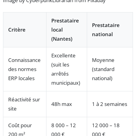
Image by CyberpunkLibrarian from Pixabay
Prestataire
Prestataire
Critère
local
national
(Nantes)
Excellente
Connaissance
Moyenne
(suit les
des normes
(standard
arrêtés
ERP locales
national)
municipaux)
Réactivité sur
48h max
1 à 2 semaines
site
Coût pour
8 000 – 12
12 000 – 18
200 m²
000 €
000 €