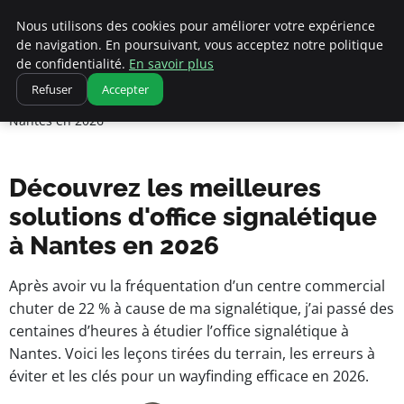
Nous utilisons des cookies pour améliorer votre expérience
de navigation. En poursuivant, vous acceptez notre politique
pearachutekids
de confidentialité.
En savoir plus
Accueil
Refuser
Accepter
Business Insights for French Entrepreneurs
Découvrez les meilleures solutions d'office signalétique à
Nantes en 2026
Découvrez les meilleures
solutions d'office signalétique
à Nantes en 2026
Après avoir vu la fréquentation d’un centre commercial
chuter de 22 % à cause de ma signalétique, j’ai passé des
centaines d’heures à étudier l’office signalétique à
Nantes. Voici les leçons tirées du terrain, les erreurs à
éviter et les clés pour un wayfinding efficace en 2026.