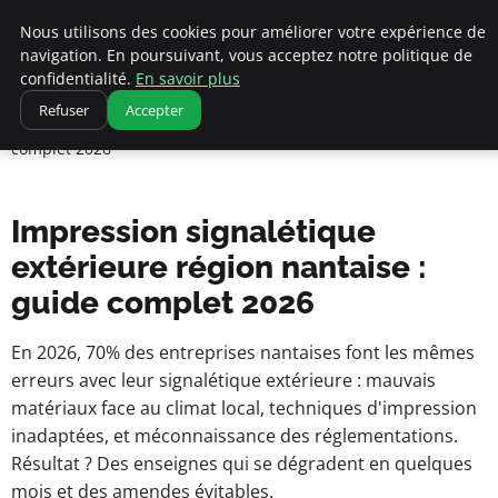
Nous utilisons des cookies pour améliorer votre expérience de
navigation. En poursuivant, vous acceptez notre politique de
pearachutekids
confidentialité.
En savoir plus
Accueil
Refuser
Accepter
Business Insights for French Entrepreneurs
Impression signalétique extérieure région nantaise : guide
complet 2026
Impression signalétique
extérieure région nantaise :
guide complet 2026
En 2026, 70% des entreprises nantaises font les mêmes
erreurs avec leur signalétique extérieure : mauvais
matériaux face au climat local, techniques d'impression
inadaptées, et méconnaissance des réglementations.
Résultat ? Des enseignes qui se dégradent en quelques
mois et des amendes évitables.