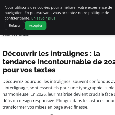
Nous utilisons des cookies pour améliorer votre expérience de
navigation. En poursuivant, vous acceptez notre politique de
pearachutekids
confidentialité.
En savoir plus
Accueil
Refuser
Accepter
Business Insights for French Entrepreneurs
Découvrir les intralignes : la tendance incontournable de 2026
pour vos textes
Découvrir les intralignes : la
tendance incontournable de 20
pour vos textes
Découvrez pourquoi les intralignes, souvent confondus a
l'interlignage, sont essentiels pour une typographie lisible
harmonieuse. En 2026, leur maîtrise devient cruciale face
défis du design responsive. Plongez dans les astuces pour
transformer vos mises en page avec finesse.