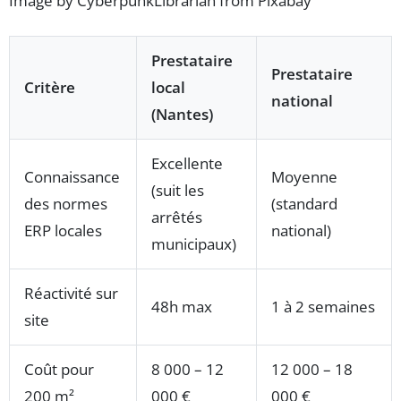
Image by CyberpunkLibrarian from Pixabay
Prestataire
Prestataire
Critère
local
national
(Nantes)
Excellente
Connaissance
Moyenne
(suit les
des normes
(standard
arrêtés
ERP locales
national)
municipaux)
Réactivité sur
48h max
1 à 2 semaines
site
Coût pour
8 000 – 12
12 000 – 18
200 m²
000 €
000 €