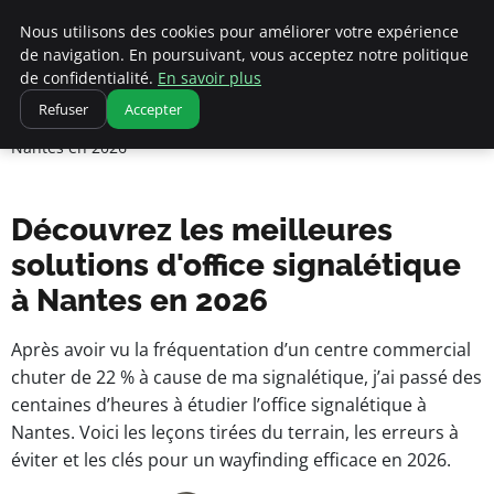
Nous utilisons des cookies pour améliorer votre expérience
de navigation. En poursuivant, vous acceptez notre politique
pearachutekids
de confidentialité.
En savoir plus
Accueil
Refuser
Accepter
Business Insights for French Entrepreneurs
Découvrez les meilleures solutions d'office signalétique à
Nantes en 2026
Découvrez les meilleures
solutions d'office signalétique
à Nantes en 2026
Après avoir vu la fréquentation d’un centre commercial
chuter de 22 % à cause de ma signalétique, j’ai passé des
centaines d’heures à étudier l’office signalétique à
Nantes. Voici les leçons tirées du terrain, les erreurs à
éviter et les clés pour un wayfinding efficace en 2026.