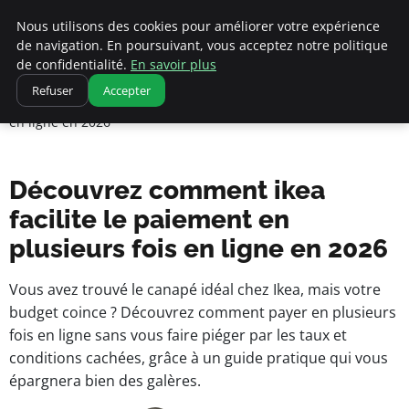
Nous utilisons des cookies pour améliorer votre expérience
de navigation. En poursuivant, vous acceptez notre politique
pearachutekids
de confidentialité.
En savoir plus
Accueil
Refuser
Accepter
Business Insights for French Entrepreneurs
Découvrez comment ikea facilite le paiement en plusieurs fois
en ligne en 2026
Découvrez comment ikea
facilite le paiement en
plusieurs fois en ligne en 2026
Vous avez trouvé le canapé idéal chez Ikea, mais votre
budget coince ? Découvrez comment payer en plusieurs
fois en ligne sans vous faire piéger par les taux et
conditions cachées, grâce à un guide pratique qui vous
épargnera bien des galères.