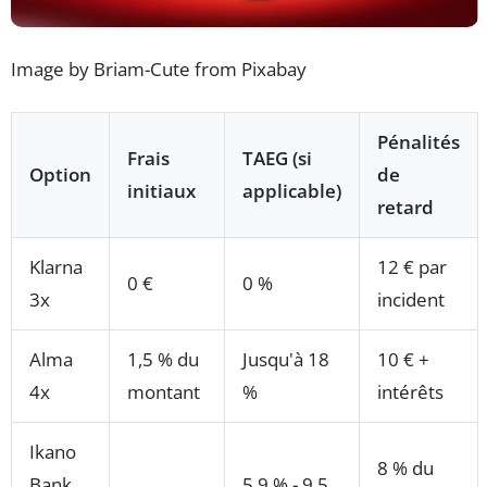
Image by Briam-Cute from Pixabay
Pénalités
Frais
TAEG (si
Option
de
initiaux
applicable)
retard
Klarna
12 € par
0 €
0 %
3x
incident
Alma
1,5 % du
Jusqu'à 18
10 € +
4x
montant
%
intérêts
Ikano
8 % du
Bank
5,9 % - 9,5