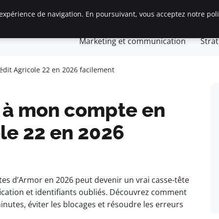
expérience de navigation. En poursuivant, vous acceptez notre polit
Gestion et finances
Innovation et technologie
Jurid
Marketing et communication
Stra
s
preneurs
it Agricole 22 en 2026 facilement
à mon compte en
ole 22 en 2026
ôtes d’Armor en 2026 peut devenir un vrai casse-tête
fication et identifiants oubliés. Découvrez comment
utes, éviter les blocages et résoudre les erreurs