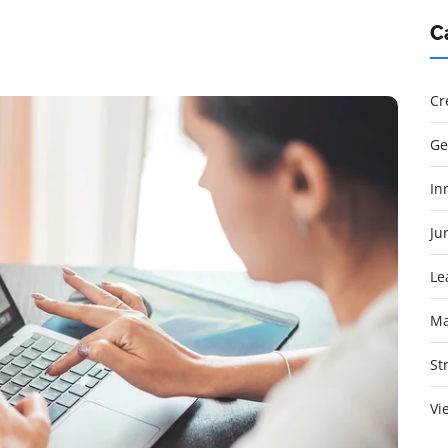
C
Cr
Ge
In
Jur
Le
Ma
St
Vi