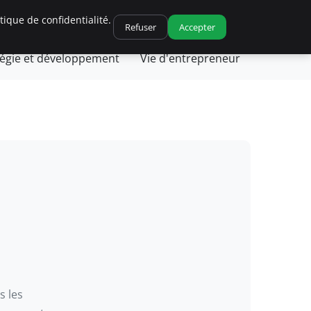
ique de confidentialité.
ique et fiscalité
Leadership et management
Refuser
Accepter
tégie et développement
Vie d'entrepreneur
s les