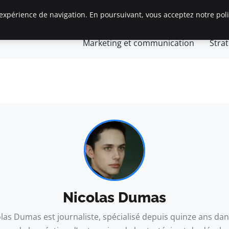
expérience de navigation. En poursuivant, vous acceptez notre polit
Gestion et finances
Innovation et technologie
Jurid
Marketing et communication
Stra
s
preneurs
Nicolas Dumas
las Dumas est journaliste, spécialisé depuis quinze ans dan