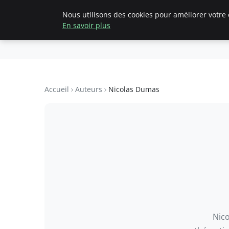
Nous utilisons des cookies pour améliorer votre 
Accueil
Création d'entreprise
En savoir plus
pearachutekid
Business Insights for French Entre
Accueil
Auteurs
Nicolas Dumas
Nico