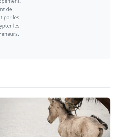
oppement,
ant de
t par les
ypter les
reneurs.