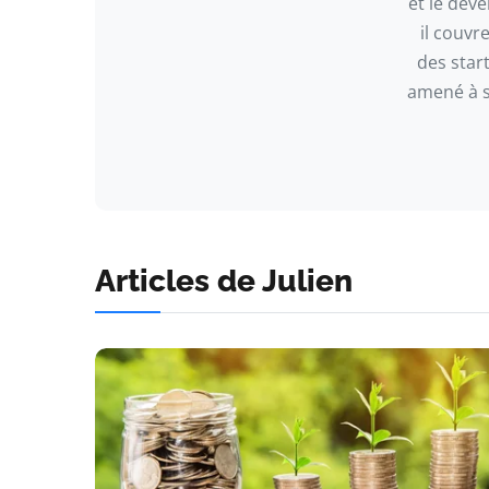
et le déve
il couvr
des start
amené à su
Articles de Julien