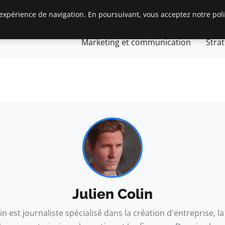
expérience de navigation. En poursuivant, vous acceptez notre polit
Gestion et finances
Innovation et technologie
Jurid
Marketing et communication
Stra
s
preneurs
Julien Colin
lin est journaliste spécialisé dans la création d'entreprise, la