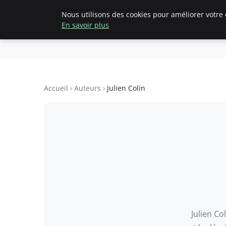
Nous utilisons des cookies pour améliorer votre 
Accueil
Création d'entreprise
En savoir plus
pearachutekid
Business Insights for French Entre
Accueil
Auteurs
Julien Colin
Julien Co