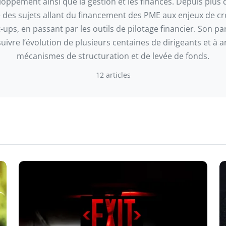
loppement ainsi que la gestion et les finances. Depuis plus 
e des sujets allant du financement des PME aux enjeux de c
-ups, en passant par les outils de pilotage financier. Son pa
ivre l’évolution de plusieurs centaines de dirigeants et à a
mécanismes de structuration et de levée de fonds.
12 articles