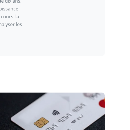
de dix ans,
roissance
rcours l’a
nalyser les